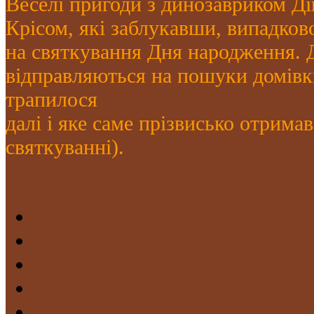
Веселі пригоди з динозавриком Ді
Крісом, які заблукавши, випадков
на святкування Дня народження. Д
відправляються на пошуки домівк
трапилося
далі і яке саме прізвисько отрима
святкуванні).