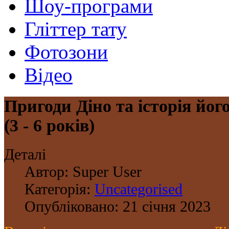
Шоу-програми
Гліттер тату
Фотозони
Відео
Пригоди Діно та історія йог
(3 - 6 років)
Деталі
Автор:
Super User
Категорія:
Uncategorised
Опубліковано: 21 січня 2023