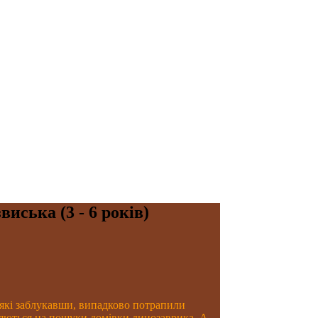
виська (3 - 6 років)
 які заблукавши, випадково потрапили
ляються на пошуки домівки динозаврика. А