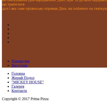
що трапилося
далі і яке саме прізвисько отримав Діно, ви побачите на святкув
Попередня
Наступна
Головна
Жираф Подол
"MICKEY HOUSE"
Галерея
Контакти
Copyright © 2017 Prima Pizza