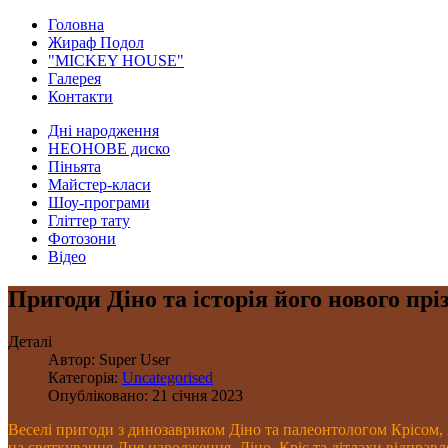
Головна
Жираф Подол
"MICKEY HOUSE"
Галерея
Контакти
Дні народження
НЕОНОВЕ диско
Піньята
Майстер-класи
Шоу-програми
Гліттер тату
Фотозони
Відео
Пригоди Діно та історія його нового пріз
Деталі
Автор:
Super User
Категорія:
Uncategorised
Опубліковано: 21 січня 2023
Веселі пригоди з динозавриком Діно та палеонтологом Крісом,
на святкування Дня народження. Діно, Кріс та дітлахи відправ